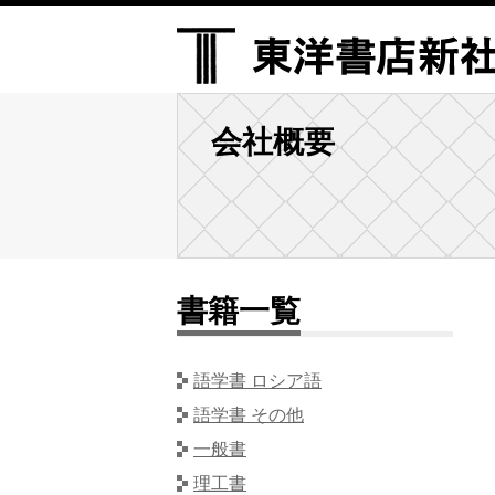
会社概要
書籍一覧
語学書 ロシア語
語学書 その他
一般書
理工書